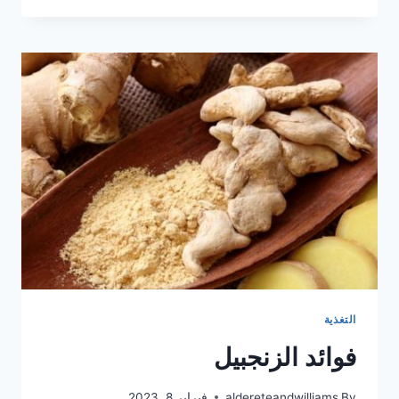
ما
تجنيه
من
فوائد
صحية
للتدليك؟
التغذية
فوائد الزنجبيل
By
aldereteandwilliams
فبراير 8, 2023