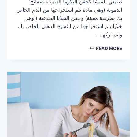
طبيعي المنشأ كحقن البلازما الغنية بالصفائح
الدموية (وهي مادة يتم استخراجها من الدم الخاص
بك بطريقة معينة) وحقن الخلايا الجذعية ( وهي
خلايا يتم استخراجها من النسيج الدهني الخاص بك
ويتم تركها…
عمليات
READ MORE
الحقن
ما
بين
الفوائد
والأضرار