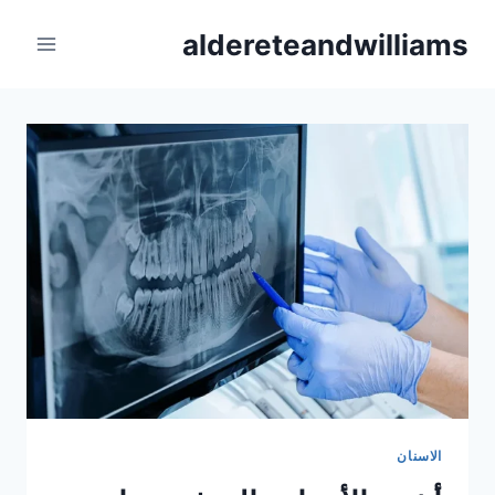
Ski
aldereteandwilliams
t
conten
الاسنان