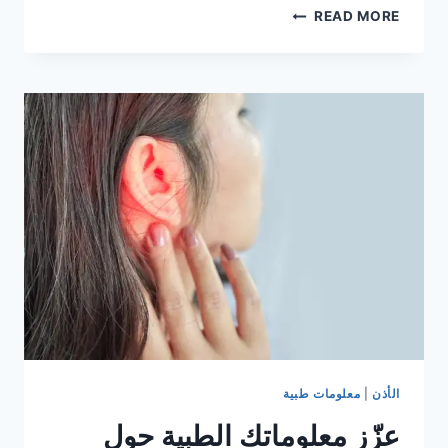
علامات
READ MORE
تحذيرية
يبعثها
لك
جسمك
فلا
تهملها!
الأذن
|
معلومات طبية
عزّز معلوماتك الطبية حول